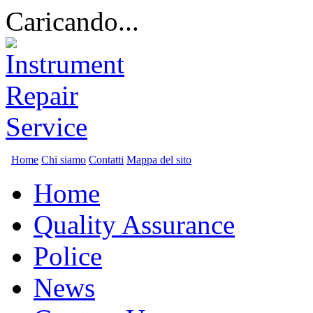
Caricando...
Home
Chi siamo
Contatti
Mappa del sito
Home
Quality Assurance
Police
News