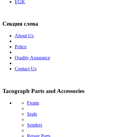
EGK
Секция слева
About Us
Police
Quality Assurance
Contact Us
Tacograph Parts and Accessories
Fronts
Seals
Senders
Repair Parts