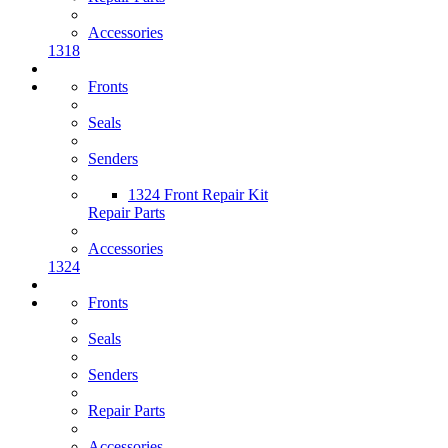
Accessories
1318
Fronts
Seals
Senders
1324 Front Repair Kit
Repair Parts
Accessories
1324
Fronts
Seals
Senders
Repair Parts
Accessories