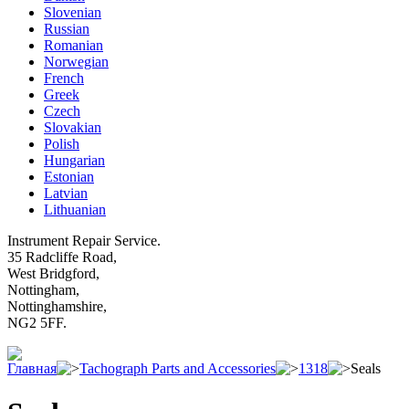
Slovenian
Russian
Romanian
Norwegian
French
Greek
Czech
Slovakian
Polish
Hungarian
Estonian
Latvian
Lithuanian
Instrument Repair Service.
35 Radcliffe Road,
West Bridgford,
Nottingham,
Nottinghamshire,
NG2 5FF.
Главная
Tachograph Parts and Accessories
1318
Seals