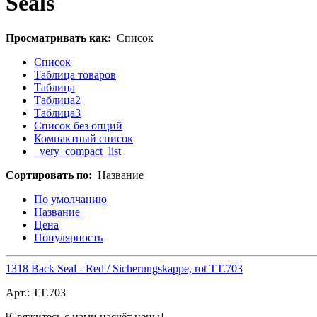
Seals
Просматривать как:
Список
Список
Таблица товаров
Таблица
Таблица2
Таблица3
Список без опций
Компактный список
_very_compact_list
Сортировать по:
Название
По умолчанию
Название
Цена
Популярность
1318 Back Seal - Red / Sicherungskappe, rot TT.703
Арт.:
TT.703
[Свяжитесь с нами насчёт цены]