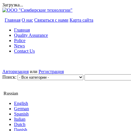
Загрузка...
Главная
О нас
Связаться с нами
Карта сайта
Главная
Quality Assurance
Police
News
Contact Us
Авторизация
или
Регистрация
Поиск:
Russian
English
German
Spanish
Italian
Dutch
Danish