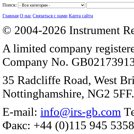
Поиск:
Главная
О нас
Связаться с нами
Карта сайта
© 2004-2026 Instrument Re
A limited company register
Company No. GB02173913
35 Radcliffe Road, West Br
Nottinghamshire, NG2 5FF
E-mail:
info@irs-gb.com
Те
Факс: +44 (0)115 945 535